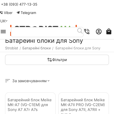
+38 (093) 477-13-35
Меню
Пошук
Кошик
Акаунт
Контакти
Viber
Telegram
UK
Батарейні блоки для Sony
Strobist
Батарейні блоки
Батарейні блоки для Sony
/
/
Фільтри
За замовчуванням
Батарейний блок Meike
Батарейний блок Meike
MK-A7 (VG-C1EM) для
MK-A7II PRO (VG-C2EM)
Sony A7 A7r A7s
для Sony A7II, A7RII +