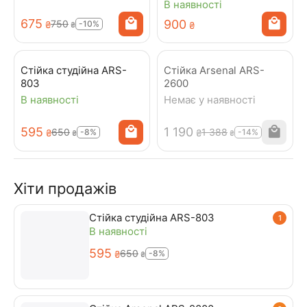
В наявності
‍675‍
‍900‍
‍750‍
-10%
₴
₴
₴
Стійка студійна ARS-
Стійка Arsenal ARS-
803
2600
В наявності
Немає у наявності
‍595‍
1 190
‍650‍
1 388
-8%
-14%
₴
₴
₴
₴
Хіти продажів
Стійка студійна ARS-803
1
В наявності
‍595‍
‍650‍
-8%
₴
₴