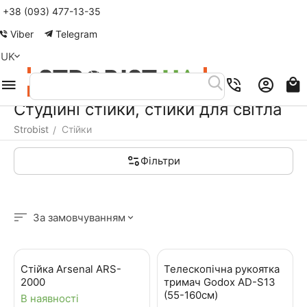
+38 (093) 477-13-35
Меню
Пошук
Кошик
Акаунт
Контакти
Viber
Telegram
UK
Студійні стійки, стійки для світла
Strobist
Стійки
/
Фільтри
За замовчуванням
Стійка Arsenal ARS-
Телескопічна рукоятка
2000
тримач Godox AD-S13
(55-160см)
В наявності