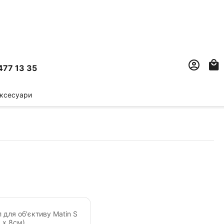
477 13 35
ксесуари
 для об'єктиву Matin S
 х 8см)