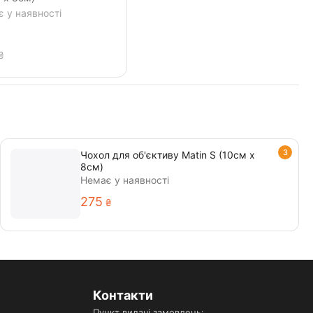
 у наявності
₴
3
Чохол для об'єктиву Matin S (10см х
8см)
Немає у наявності
‍275‍
₴
Контакти
Пункт видачі замовлень: