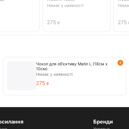
Немає у наявності
Немає
‍275‍
‍275‍
₴
2
Чохол для об'єктиву Matin L (18см х
10см)
Немає у наявності
‍275‍
₴
осилання
Бренди
інка
Yongnuo