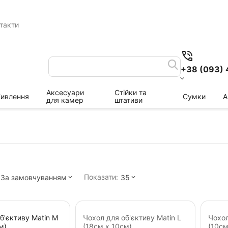
такти
+38 (093) 
Аксесуари
Стійки та
ивлення
Сумки
А
для камер
штативи
Показати:
За замовчуванням
35
б'єктиву Matin M
Чохол для об'єктиву Matin L
Чохол
м)
(18см х 10см)
(10см