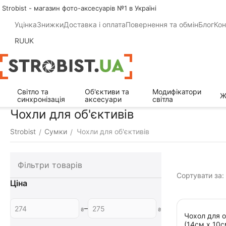
Strobist - магазин фото-аксесуарів №1 в Україні
Уцінка
Знижки
Доставка і оплата
Повернення та обмін
Блог
Кон
RU
UK
Світло та
Об'єктиви та
Модифікатори
Ж
синхронізація
аксесуари
світла
Чохли для об'єктивів
Strobist
Сумки
Чохли для об'єктивів
/
/
Фільтри товарів
Сортувати за:
Ціна
–
₴
₴
Чохол для о
(14см х 10с