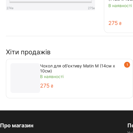
В наявності
274
275
₴
₴
‍275‍
₴
Хіти продажів
1
Чохол для об'єктиву Matin M (14см х
10см)
В наявності
‍275‍
₴
Про магазин
П
Уц