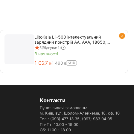
3
LiitoKala Lii-500 інтелектуальний
зарядний пристрій АА, ААА, 18650,
26650
5
(Відгуки: 1)
В наявності
1 027
1 490
-31%
₴
₴
Контакти
Пункт видачі замовлень:
м. Київ, вул. Шолом-Алейхема, 18, оф. 10
Тел.: (093) 477 13 35,
(097) 983 04 05
Пн-Пт: 10.00 - 19.00
Сб: 11.00 - 18.00