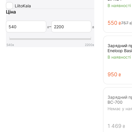
В наявності
LiitoKala
Ціна
‍550‍
‍757‍
₴
₴
–
₴
₴
540
2200
Зарядний пр
₴
₴
Eneloop Bas
В наявності
‍950‍
₴
Зарядний пр
BC-700
Немає у ная
1 469
₴