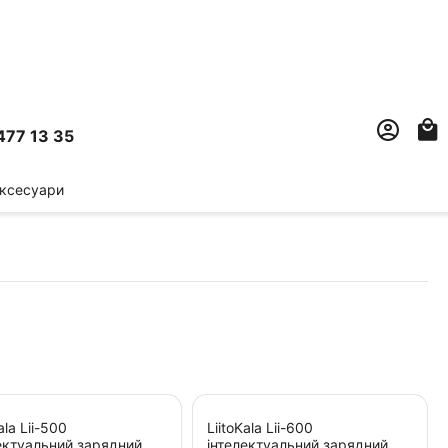
477 13 35
ксесуари
ala Lii-500
LiitoKala Lii-600
ектуальний зарядний
інтелектуальний зарядний