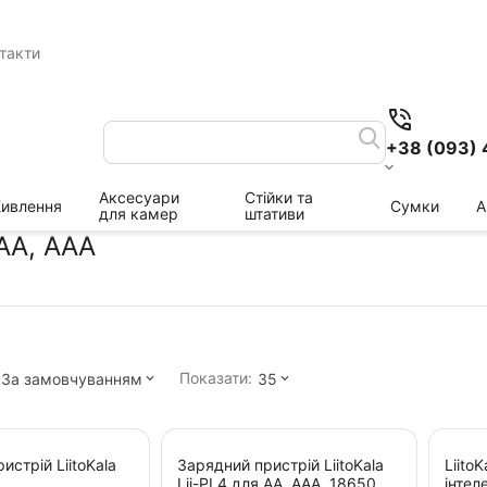
такти
+38 (093) 
Аксесуари
Стійки та
ивлення
Сумки
А
для камер
штативи
AA, AAA
Показати:
За замовчуванням
35
истрій LiitoKala
Зарядний пристрій LiitoKala
LiitoK
Lii-PL4 для АА, ААА, 18650,
інтел