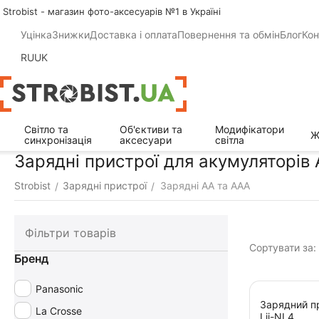
Strobist - магазин фото-аксесуарів №1 в Україні
Уцінка
Знижки
Доставка і оплата
Повернення та обмін
Блог
Кон
RU
UK
Світло та
Об'єктиви та
Модифікатори
Ж
синхронізація
аксесуари
світла
Зарядні пристрої для акумуляторів 
Strobist
Зарядні пристрої
Зарядні АА та ААА
/
/
Фільтри товарів
Сортувати за:
Бренд
Panasonic
Зарядний пр
La Crosse
Lii-NL4