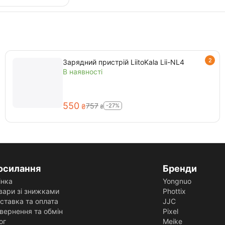
2
Зарядний пристрій LiitoKala Lii-NL4
В наявності
‍550‍
‍757‍
-27%
₴
₴
осилання
Бренди
інка
Yongnuo
вари зі знижками
Phottix
ставка та оплата
JJC
вернення та обмін
Pixel
ог
Meike