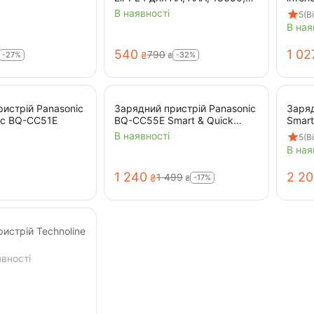
26650
прист
В наявності
5
(В
2665
В ная
‍540‍
1 02
‍790‍
-27%
-32%
₴
₴
истрій Panasonic
Зарядний пристрій Panasonic
Заряд
ic BQ-CC51E
BQ-CC55E Smart & Quick
Smart
Charger
Enelo
В наявності
5
(В
KJ55
В ная
1 240
2 2
1 499
-17%
₴
₴
истрій Technoline
вності