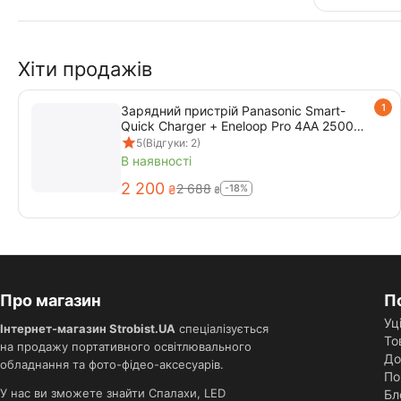
Хіти продажів
1
Зарядний пристрій Panasonic Smart-
Quick Charger + Eneloop Pro 4AA 2500
mAh (K-KJ55HCD40E)
5
(Відгуки: 2)
В наявності
2 200
2 688
-18%
₴
₴
Про магазин
П
Уц
Інтернет-магазин Strobist.UA
спеціалізується
То
на продажу портативного освітлювального
До
обладнання та фото-фідео-аксесуарів.
По
У нас ви зможете знайти Спалахи, LED
Бл