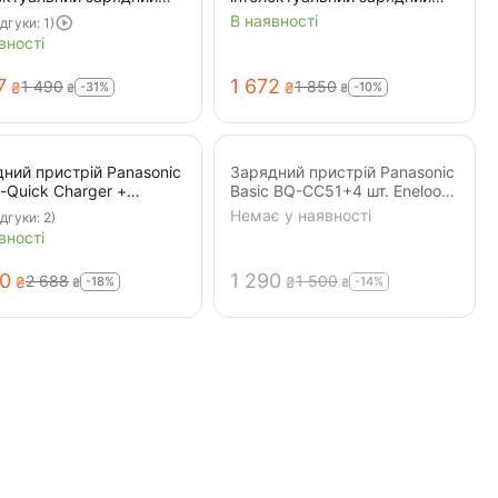
рій АА, ААА, 18650,
пристрій АА, ААА, 18650,
В наявності
ідгуки: 1)
0
26650
вності
7
1 672
1 490
1 850
-31%
-10%
₴
₴
₴
₴
ний пристрій Panasonic
Зарядний пристрій Panasonic
-Quick Charger +
Basic BQ-CC51+4 шт. Eneloop
op Pro 4AA 2500 mAh (K-
AA 1900mAh (K-KJ51MCC40E)
Немає у наявності
ідгуки: 2)
HCD40E)
вності
00
1 290
2 688
1 500
-18%
-14%
₴
₴
₴
₴