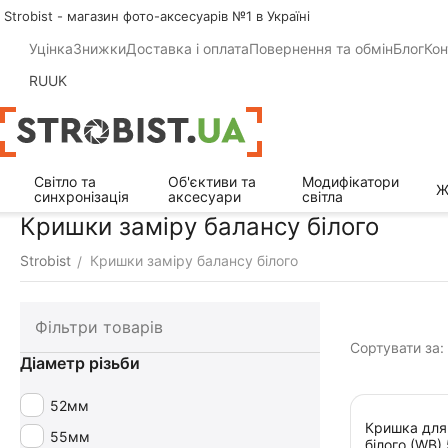
Strobist - магазин фото-аксесуарів №1 в Україні
Уцінка
Знижки
Доставка і оплата
Повернення та обмін
Блог
Кон
RU
UK
Світло та
Об'єктиви та
Модифікатори
Ж
синхронізація
аксесуари
світла
Кришки заміру балансу білого
Strobist
Кришки заміру балансу білого
/
Фільтри товарів
Сортувати за:
Діаметр різьби
52мм
Кришка для
55мм
білого (WB)