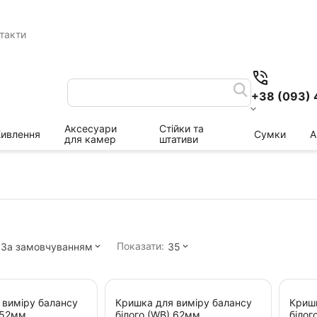
такти
+38 (093) 
Аксесуари
Стійки та
ивлення
Сумки
А
для камер
штативи
Показати:
За замовчуванням
35
 виміру балансу
Кришка для виміру балансу
Кришк
 52мм
білого (WB) 62мм
білог