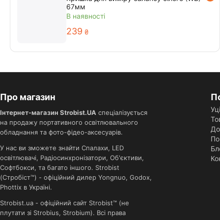
67мм
В наявності
‍239‍
₴
Про магазин
П
Уц
Інтернет-магазин Strobist.UA
спеціалізується
То
на продажу портативного освітлювального
До
обладнання та фото-фідео-аксесуарів.
По
У нас ви зможете знайти Спалахи, LED
Бл
освітлювачі, Радіосинхронізатори, Об'єктиви,
Ко
Софтбокси, та багато іншого. Strobist
(Стробіст™) - офіційний дилер Yongnuo, Godox,
Phottix в Україні.
Strobist.ua - офіційний сайт Strobist™ (не
плутати зі Strobius, Strobium). Всі права