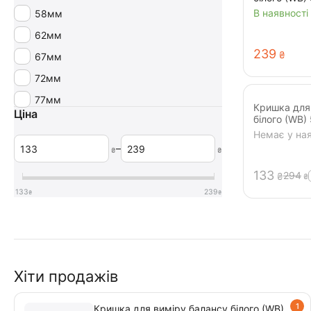
В наявності
58мм
62мм
‍239‍
₴
67мм
72мм
77мм
Кришка для
Ціна
білого (WB
Немає у ная
–
₴
₴
‍133‍
‍294‍
₴
₴
133
239
₴
₴
Хіти продажів
1
Кришка для виміру балансу білого (WB)