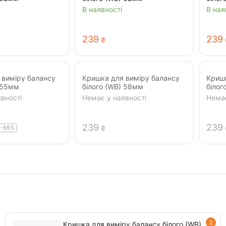
В наявності
В ная
‍239‍
‍239‍
₴
 виміру балансу
Кришка для виміру балансу
Кришк
) 55мм
білого (WB) 58мм
білог
вності
Немає у наявності
Немає
‍239‍
‍239‍
-55%
₴
2
Кришка для виміру балансу білого (WB)