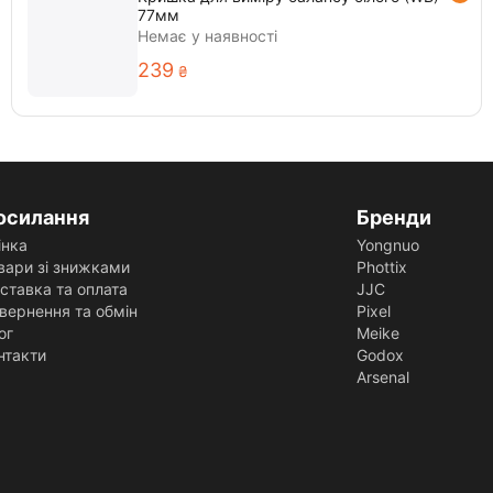
77мм
Немає у наявності
‍239‍
₴
осилання
Бренди
інка
Yongnuo
вари зі знижками
Phottix
ставка та оплата
JJC
вернення та обмін
Pixel
ог
Meike
нтакти
Godox
Arsenal