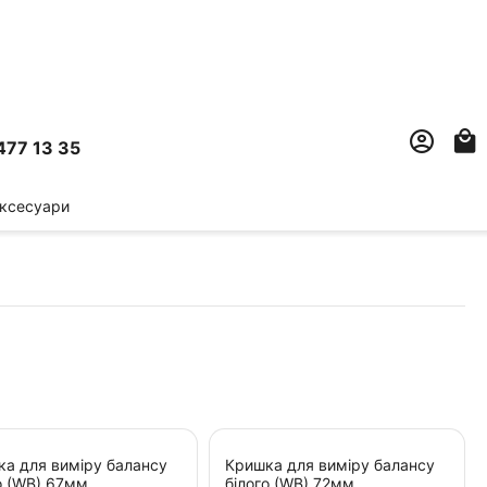
477 13 35
ксесуари
а для виміру балансу
Кришка для виміру балансу
о (WB) 67мм
білого (WB) 72мм