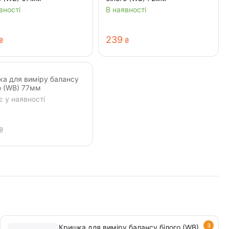
вності
В наявності
‍239‍
₴
₴
а для виміру балансу
о (WB) 77мм
 у наявності
₴
3
Кришка для виміру балансу білого (WB)