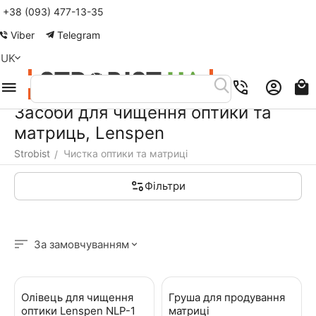
+38 (093) 477-13-35
Меню
Пошук
Кошик
Акаунт
Контакти
Viber
Telegram
UK
Засоби для чищення оптики та
матриць, Lenspen
Strobist
Чистка оптики та матриці
/
Фільтри
За замовчуванням
Олівець для чищення
Груша для продування
оптики Lenspen NLP-1
матриці