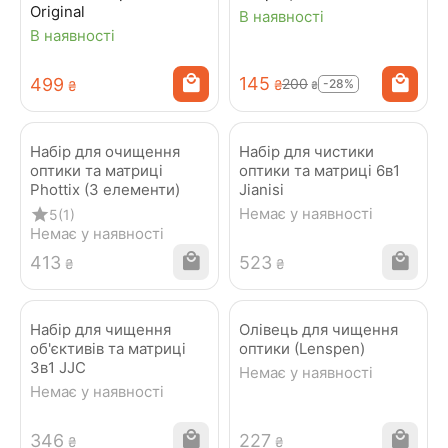
Original
В наявності
В наявності
‍145‍
‍499‍
‍200‍
-28%
₴
₴
₴
Набір для очищення
Набір для чистики
оптики та матриці
оптики та матриці 6в1
Phottix (3 елементи)
Jianisi
Немає у наявності
5
(1)
Немає у наявності
‍413‍
‍523‍
₴
₴
Набір для чищення
Олівець для чищення
об'єктивів та матриці
оптики (Lenspen)
3в1 JJC
Немає у наявності
Немає у наявності
‍346‍
‍227‍
₴
₴