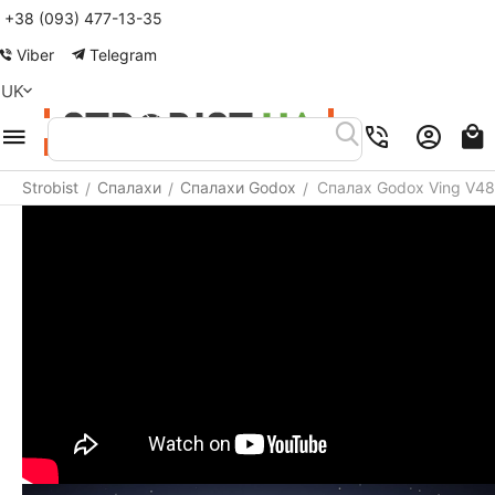
+38 (093) 477-13-35
Меню
Пошук
Кошик
Акаунт
Контакти
Viber
Telegram
UK
Strobist
Спалахи
Спалахи Godox
Спалах Godox Ving V48
/
/
/