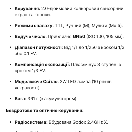
Керування:
2.0-дюймовий кольоровий сенсорний
екран та кнопки.
Режими спалаху:
TTL, Ручний (M), Мульти (Multi).
Ведуче число:
Приблизно
GN50
(ISO 100, 105 мм).
Діапазон потужності:
Від 1/1 до 1/256 з кроком 1/3
або 0.1 EV.
Компенсація експозиції:
Плюс/мінус 3 ступені з
кроком 1/3 EV.
Моделююче Світло:
2W LED лампа (10 рівнів
яскравості).
Вага:
361 г (з акумулятором).
Бездротове та оптичне керування:
Радіосистема:
Вбудована Godox 2.4GHz X.