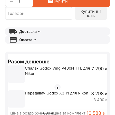
+
−
Купити
Купити в 1
клік
Доставка
Оплата
Разом дешевше
Спалах Godox Ving V480N TTL для
7 290
₴
Nikon
+
Передавач Godox X3-N для Nikon
3 298
₴
3 400
₴
10 588
Ціна в роздріб:
10 690
Ціна за комплект:
₴
₴