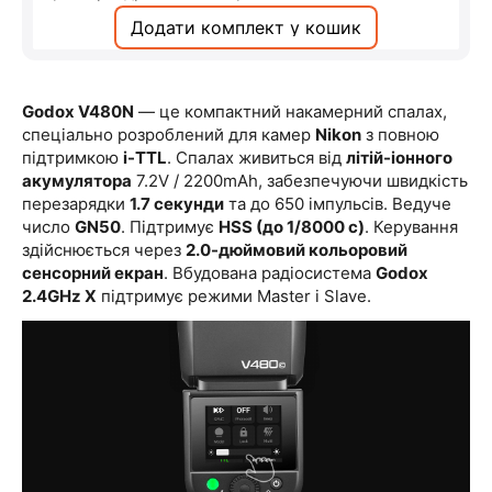
Додати комплект у кошик
Godox V480N
— це компактний накамерний спалах,
спеціально розроблений для камер
Nikon
з повною
підтримкою
i-TTL
. Спалах живиться від
літій-іонного
акумулятора
7.2V / 2200mAh, забезпечуючи швидкість
перезарядки
1.7 секунди
та до 650 імпульсів. Ведуче
число
GN50
. Підтримує
HSS (до 1/8000 с)
. Керування
здійснюється через
2.0-дюймовий кольоровий
сенсорний екран
. Вбудована радіосистема
Godox
2.4GHz X
підтримує режими Master і Slave.