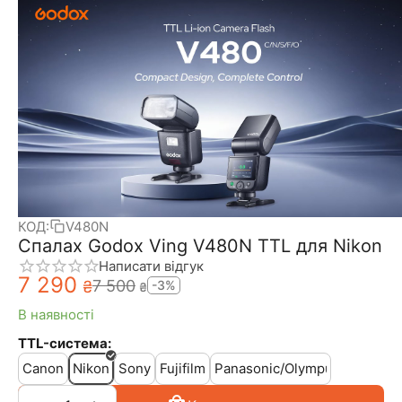
КОД:
V480N
Спалах Godox Ving V480N TTL для Nikon
Написати відгук
7 290
7 500
₴
-3%
₴
В наявності
TTL-система:
Canon
Nikon
Sony
Fujifilm
Panasonic/Olympus