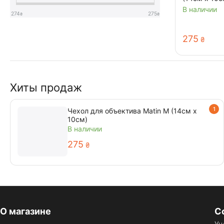
В наличии
274
275
₴
₴
‍275‍
₴
Хиты продаж
1
Чехол для объектива Matin M (14см х
10см)
В наличии
‍275‍
₴
О магазине
С
Уц