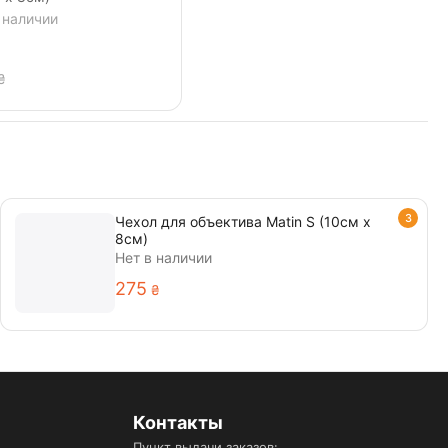
 наличии
₴
3
Чехол для объектива Matin S (10см х
8см)
Нет в наличии
‍275‍
₴
Контакты
Пункт выдачи заказов: