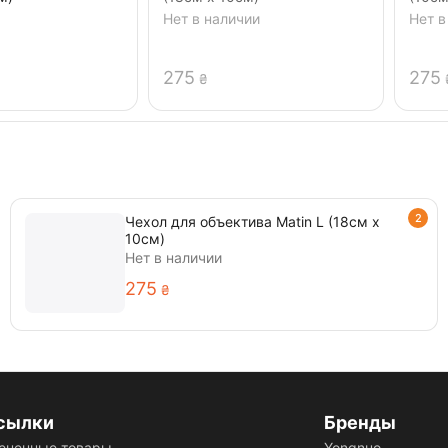
Нет в наличии
Нет в
‍275‍
‍275‍
₴
2
Чехол для объектива Matin L (18см х
10см)
Нет в наличии
‍275‍
₴
сылки
Бренды
ененные товары
Yongnuo