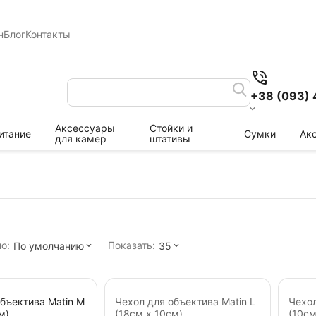
н
Блог
Контакты
+38 (093) 
Аксессуары
Стойки и
итание
Сумки
Ак
для камер
штативы
о:
Показать:
По умолчанию
35
бъектива Matin M
Чехол для объектива Matin L
Чехол
м)
(18см х 10см)
(10см