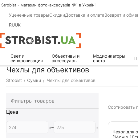
Strobist - магазин фото-аксесуарів №1 в Україні
Уцененные товары
Скидки
Доставка и оплата
Возврат и обме
RU
UK
Свет и
Объективы и
Модификаторы
П
синхронизация
аксессуары
света
Чехлы для объективов
Strobist
Сумки
Чехлы для объективов
/
/
Фильтры товаров
Сортировать п
Цена
–
₴
₴
Чехол для о
(14см х 10с