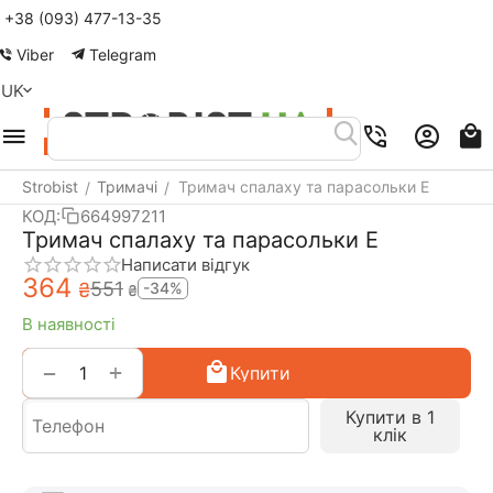
+38 (093) 477-13-35
Меню
Пошук
Кошик
Акаунт
Контакти
Viber
Telegram
UK
Strobist
Тримачі
Тримач спалаху та парасольки E
/
/
КОД:
664997211
Тримач спалаху та парасольки E
Написати відгук
‍364‍
‍551‍
₴
-34%
₴
В наявності
+
−
Купити
Купити в 1
клік