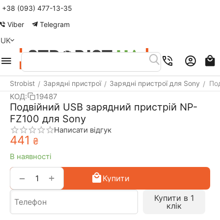
+38 (093) 477-13-35
Меню
Пошук
Кошик
Акаунт
Контакти
Viber
Telegram
UK
Strobist
Зарядні пристрої
Зарядні пристрої для Sony
По
/
/
/
КОД:
19487
Подвійний USB зарядний пристрій NP-
FZ100 для Sony
Написати відгук
‍441‍
₴
В наявності
+
−
Купити
Купити в 1
клік