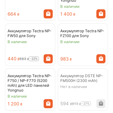
Yongnuo
В наличии
‍664‍
1 400
₴
₴
Аккумулятор Tectra NP-
Аккумулятор Tectra NP-
FW50 для Sony
FZ100 для Sony
В наличии
В наличии
‍440‍
‍983‍
‍563‍
-22%
₴
₴
₴
Аккумулятор Tectra NP-
Аккумулятор DSTE NP-
F750 / NP-F770 (5200
FM500H (2300 mAh)
mAh) для LED панелей
Нет в наличии
Yongnuo
В наличии
‍594‍
1 200
‍813‍
-27%
₴
₴
₴