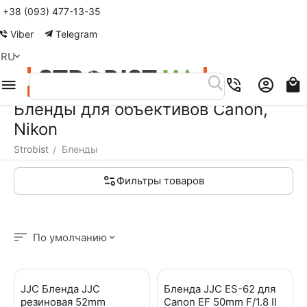
+38 (093) 477-13-35
Меню
Найти
Корзина
Аккаунт
Контакты
Viber
Telegram
RU
Бленды для объективов Canon,
Nikon
Strobist
Бленды
/
Фильтры товаров
По умолчанию
JJC Бленда JJC
Бленда JJC ES-62 для
резиновая 52mm
Canon EF 50mm F/1.8 II