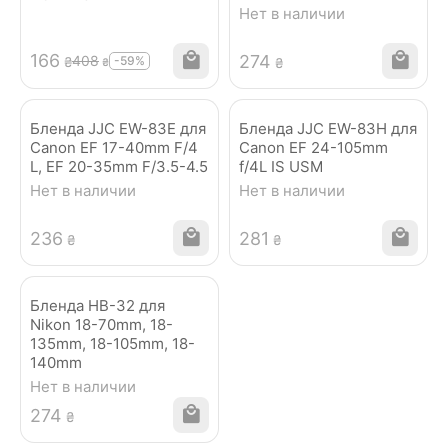
Нет в наличии
‍166‍
‍274‍
‍408‍
-59%
₴
₴
₴
Бленда JJC EW-83E для
Бленда JJC EW-83H для
Canon EF 17-40mm F/4
Canon EF 24-105mm
L, EF 20-35mm F/3.5-4.5
f/4L IS USM
Нет в наличии
Нет в наличии
‍236‍
‍281‍
₴
₴
Бленда HB-32 для
Nikon 18-70mm, 18-
135mm, 18-105mm, 18-
140mm
Нет в наличии
‍274‍
₴