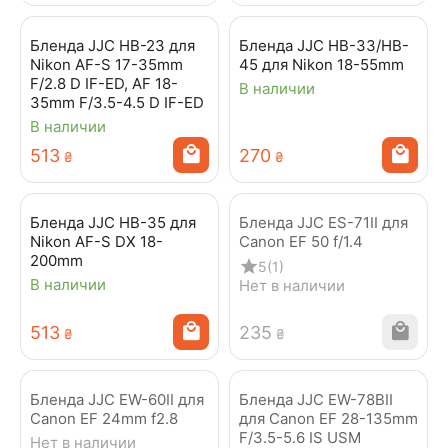
Бленда JJC HB-23 для
Бленда JJC HB-33/HB-
Nikon AF-S 17-35mm
45 для Nikon 18-55mm
F/2.8 D IF-ED, AF 18-
В наличии
35mm F/3.5-4.5 D IF-ED
В наличии
‍513‍
‍270‍
₴
₴
Бленда JJC HB-35 для
Бленда JJC ES-71II для
Nikon AF-S DX 18-
Canon EF 50 f/1.4
200mm
5
(1)
В наличии
Нет в наличии
‍513‍
‍235‍
₴
₴
Бленда JJC EW-60II для
Бленда JJC EW-78BII
Canon EF 24mm f2.8
для Canon EF 28-135mm
F/3.5-5.6 IS USM
Нет в наличии