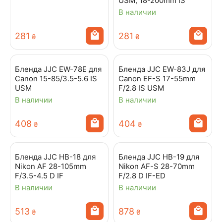
USM, 18-200mm IS
В наличии
‍281‍
‍281‍
₴
₴
Бленда JJC EW-78E для
Бленда JJC EW-83J для
Canon 15-85/3.5-5.6 IS
Canon EF-S 17-55mm
USM
F/2.8 IS USM
В наличии
В наличии
‍408‍
‍404‍
₴
₴
Бленда JJC HB-18 для
Бленда JJC HB-19 для
Nikon AF 28-105mm
Nikon AF-S 28-70mm
F/3.5-4.5 D IF
F/2.8 D IF-ED
В наличии
В наличии
‍513‍
‍878‍
₴
₴