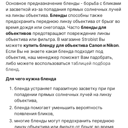
Основное предназначение бленды - борьба с бликами
и засветкой из-за попадания прямых солнечных лучей
на линзы объектива.
Бленды
способны также
предохранить переднюю линзу объектива от брызг во
время дождя или снегопада. Часто
бленды для
объективов
предотвращают повреждение линзы
объектива или фильтра. В магазине Strobist Вы
можете
купить бленду для объектива Canon и Nikon
.
Если Вы не знаете какая бленда подходит под
объектив, наш менеджер поможет Вам падобрать,
либо можете воспользоваться
таблицей подбора
бленд
.
Для чего нужна бленда
бленда устраняет паразитную засветку при при
попадении прямых солнечных лучей на линзу
объектива,
бленда помогает уменьшить вероятность
появления бликов,
многие бленды могут предохранить переднюю
линзу объектива или фильтр от брызг во время