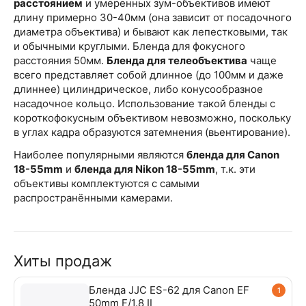
расстоянием
и умеренных зум-объективов имеют
длину примерно 30-40мм (она зависит от посадочного
диаметра объектива) и бывают как лепестковыми, так
и обычными круглыми. Бленда для фокусного
расстояния 50мм.
Бленда для телеобъектива
чаще
всего представляет собой длинное (до 100мм и даже
длиннее) цилиндрическое, либо конусообразное
насадочное кольцо. Использование такой бленды с
короткофокусным объективом невозможно, поскольку
в углах кадра образуются затемнения (вьентирование).
Наиболее популярными являются
бленда для Canon
18-55mm
и
бленда для Nikon 18-55mm
, т.к. эти
объективы комплектуются с самыми
распространёнными камерами.
Хиты продаж
Бленда JJC ES-62 для Canon EF
1
50mm F/1.8 II