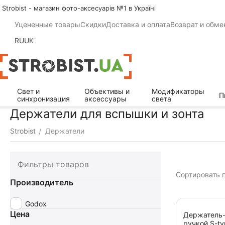
Strobist - магазин фото-аксесуарів №1 в Україні
Уцененные товары
Скидки
Доставка и оплата
Возврат и обме
RU
UK
Свет и
Объективы и
Модификаторы
П
синхронизация
аксессуары
света
Держатели для вспышки и зонта
Strobist
Держатели
/
Фильтры товаров
Сортировать п
Производитель
Godox
Цена
Держатель-
ручкой S-ty