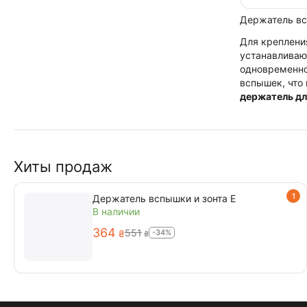
Держатель всп
Для креплени
устанавливаю
одновременно
вспышек, что
держатель дл
Хиты продаж
1
Держатель вспышки и зонта E
В наличии
‍364‍
‍551‍
-34%
₴
₴