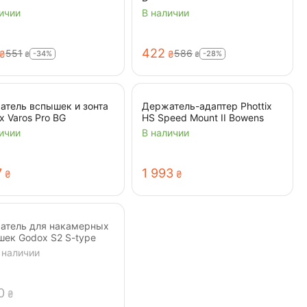
ичии
В наличии
‍422‍
‍551‍
‍586‍
-34%
-28%
₴
₴
₴
₴
атель вспышек и зонта
Держатель-адаптер Phottix
ix Varos Pro BG
HS Speed Mount II Bowens
ичии
В наличии
7
1 993
₴
₴
атель для накамерных
ек Godox S2 S-type
 наличии
0
₴