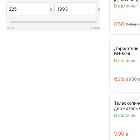
вспышек и 
В наличии
–
₴
₴
‍650‍
‍700‍
₴
₴
225
1993
₴
₴
Держатель P
BH-Mini
В наличии
‍625‍
‍930‍
₴
₴
Телескопич
держатель 
(55-160см)
В наличии
‍900‍
₴