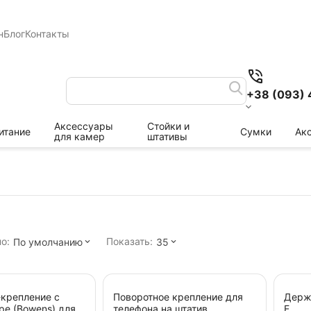
н
Блог
Контакты
+38 (093) 
Аксессуары
Стойки и
итание
Сумки
Ак
для камер
штативы
о:
Показать:
По умолчанию
35
крепление с
Поворотное крепление для
Держ
pe (Bowens) для
телефона на штатив
E