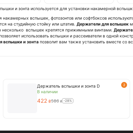
ышки и зонта используется для установки накамерной вспышки 
я накамерных вспышек, фотозонтов или софтбоксов использую
тся на студийную стойку или штатив.
Держатели для вспышек
мо
 несколько вспышек крепятся прижимными винтами.
Держател
 позволяет использовать вспышки и рассеиватели в одной конст
я вспышки и зонта
позволит вам также установить вместе со 
2
Держатель вспышки и зонта D
В наличии
‍422‍
‍586‍
-28%
₴
₴