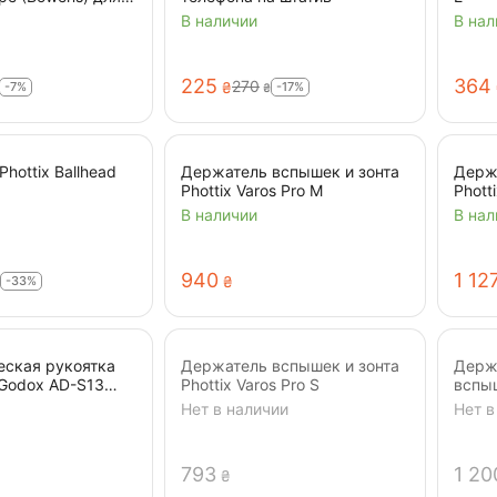
софт-боксов
В наличии
В нал
‍225‍
‍364‍
‍270‍
-7%
-17%
₴
₴
hottix Ballhead
Держатель вспышек и зонта
Держ
Phottix Varos Pro M
Phott
В наличии
В нал
‍940‍
1 12
-33%
₴
еская рукоятка
Держатель вспышек и зонта
Держ
Godox AD-S13
Phottix Varos Pro S
вспыш
Нет в наличии
Нет в
‍793‍
1 20
₴