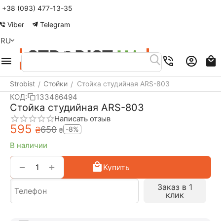
+38 (093) 477-13-35
Меню
Найти
Корзина
Аккаунт
Контакты
Viber
Telegram
RU
Strobist
Стойки
Стойка студийная ARS-803
/
/
КОД:
133466494
Стойка студийная ARS-803
Написать отзыв
‍595‍
‍650‍
₴
-8%
₴
В наличии
+
−
Купить
Заказ в 1
клик