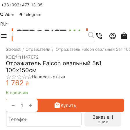
+38 (093) 477-13-35
Viber
Telegram
RU
Strobist
Отражатели
Отражатель Falcon овальный 5в1 1
/
/
КОД:
1147072
Отражатель Falcon овальный 5в1
100x150см
Написать отзыв
1 762
₴
В наличии
+
−
Купить
Заказ в 1
клик