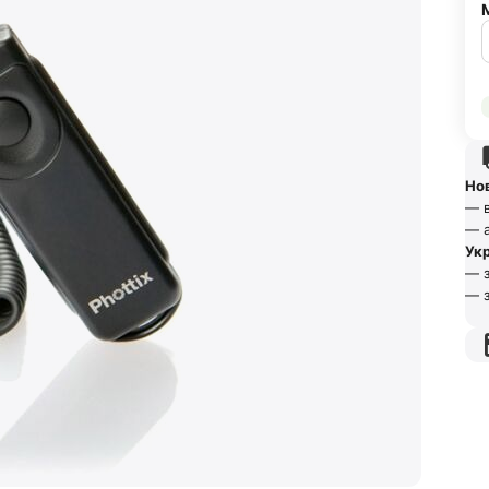
Но
— в
— а
Ук
— з
— з