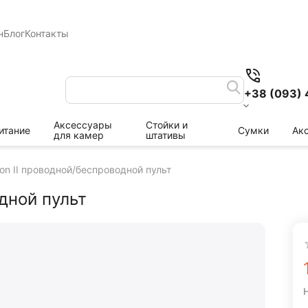
н
Блог
Контакты
+38 (093) 
Аксессуары
Стойки и
итание
Сумки
Ак
для камер
штативы
eon II проводной/беспроводной пульт
одной пульт