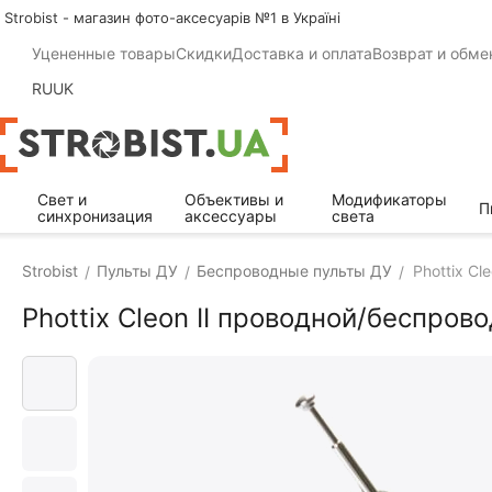
Strobist - магазин фото-аксесуарів №1 в Україні
Уцененные товары
Скидки
Доставка и оплата
Возврат и обме
RU
UK
Свет и
Объективы и
Модификаторы
П
синхронизация
аксессуары
света
Strobist
Пульты ДУ
Беспроводные пульты ДУ
Phottix Cl
/
/
/
Phottix Cleon II проводной/беспров