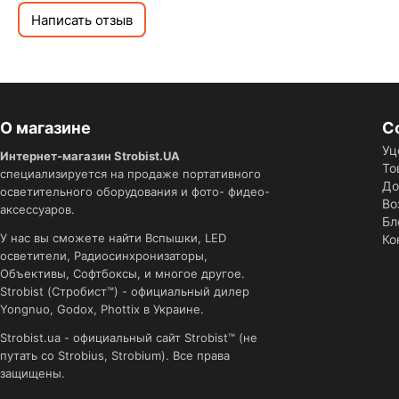
Написать отзыв
О магазине
С
Уц
Интернет-магазин Strobist.UA
То
специализируется на продаже портативного
До
осветительного оборудования и фото- фидео-
Во
аксессуаров.
Бл
У нас вы сможете найти Вспышки, LED
Ко
осветители, Радиосинхронизаторы,
Объективы, Софтбоксы, и многое другое.
Strobist (Стробист™) - официальный дилер
Yongnuo, Godox, Phottix в Украине.
Strobist.ua - официальный сайт Strobist™ (не
путать со Strobius, Strobium). Все права
защищены.