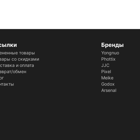
сылки
Бренды
ененные товары
Yongnuo
вары со скидками
Phottix
ставка и оплата
JJC
зврат/обмен
Pixel
ог
Meike
нтакты
Godox
Arsenal