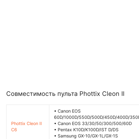
Совместимость пульта Phottix Cleon II
• Canon EOS
60D/1000D/550D/500D/450D/400D/350
Phottix Cleon II
• Canon EOS 33/30/50/300/500/60D
C6
• Pentax K10D/K100D/IST D/DS
• Samsung GX-10/GX-1L/GX-1S