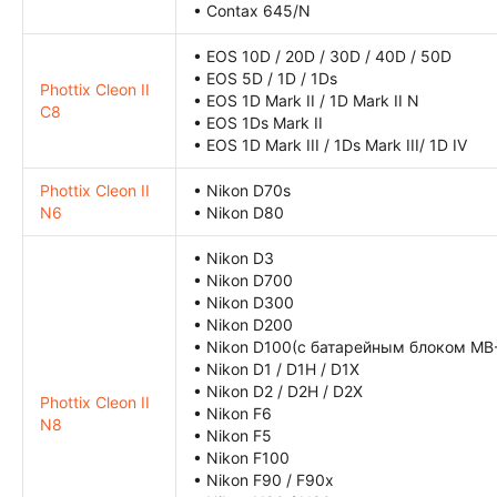
• Contax 645/N
• EOS 10D / 20D / 30D / 40D / 50D
• EOS 5D / 1D / 1Ds
Phottix Cleon II
• EOS 1D Mark II / 1D Mark II N
C8
• EOS 1Ds Mark II
• EOS 1D Mark III / 1Ds Mark III/ 1D IV
Phottix Cleon II
• Nikon D70s
N6
• Nikon D80
• Nikon D3
• Nikon D700
• Nikon D300
• Nikon D200
• Nikon D100(с батарейным блоком MB
• Nikon D1 / D1H / D1X
• Nikon D2 / D2H / D2X
Phottix Cleon II
• Nikon F6
N8
• Nikon F5
• Nikon F100
• Nikon F90 / F90x