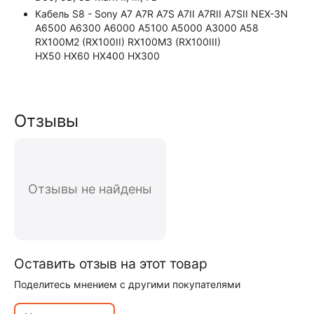
Кабель S8 - Sony A7 A7R A7S A7II A7RII A7SII NEX-3N
A6500 A6300 A6000 A5100 A5000 A3000 A58
RX100M2 (RX100II) RX100M3 (RX100III)
HX50 HX60 HX400 HX300
Отзывы
Отзывы не найдены
Оставить отзыв на этот товар
Поделитесь мнением с другими покупателями