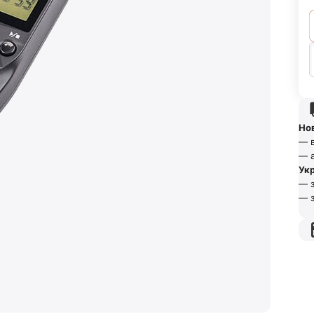
Но
— в
— а
Ук
— з
— з