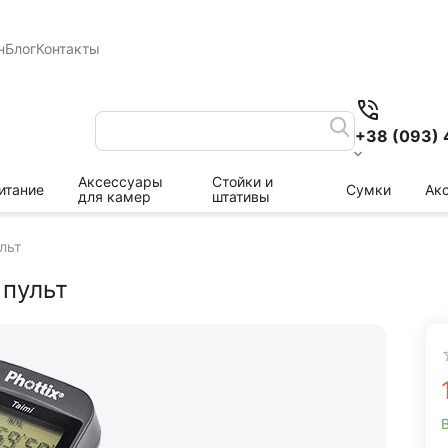
н
Блог
Контакты
+38 (093) 
Аксессуары
Стойки и
итание
Сумки
Ак
для камер
штативы
льт
 пульт