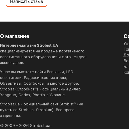
Написать отзыв
О магазине
С
Уц
Интернет-магазин Strobist.UA
То
специализируется на продаже портативного
До
осветительного оборудования и фото- фидео-
Во
аксессуаров.
Бл
У нас вы сможете найти Вспышки, LED
Ко
осветители, Радиосинхронизаторы,
Объективы, Софтбоксы, и многое другое.
Strobist (Стробист™) - официальный дилер
Yongnuo, Godox, Phottix в Украине.
Strobist.ua - официальный сайт Strobist™ (не
путать со Strobius, Strobium). Все права
защищены.
© 2009 - 2026 Strobist.ua.