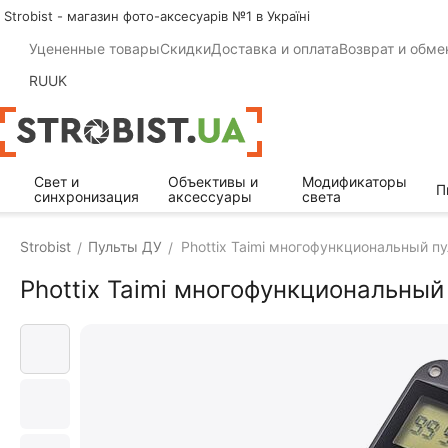
Strobist - магазин фото-аксесуарів №1 в Україні
Уцененные товары
Скидки
Доставка и оплата
Возврат и обме
RU
UK
Свет и
Объективы и
Модификаторы
П
синхронизация
аксессуары
света
Strobist
Пульты ДУ
Phottix Taimi многофункциональный пу
/
/
Phottix Taimi многофункциональный