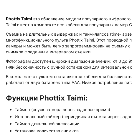
Phottix Taimi
это обновление модели популярного цифрового пу
Taimi имеет в комплекте все кабели для популярных камер Ca
Съемка на длительных выдержках и тайм-лапсов (time-lapse
многофункционального пульта Phottix Taimi. Этот проводной
камеры и может быть легко запрограммирован на съемку с 
снимков с заданным интервалом съемки.
Фотографам доступен широкий диапазон значений: от 0 до 99 
(или бесконечность с ручной остановкой) для интервальной 
В комплекте с пультом поставляются кабели для большинства 
работает от двух батареек типа ААА. Низкое потребление пи
Функции Phottix Taimi:
Таймер (спуск затвора через заданное время)
Интервальный таймер (периодичная съемка через зада
Таймер длительной экспозиции
Установка количества снимков