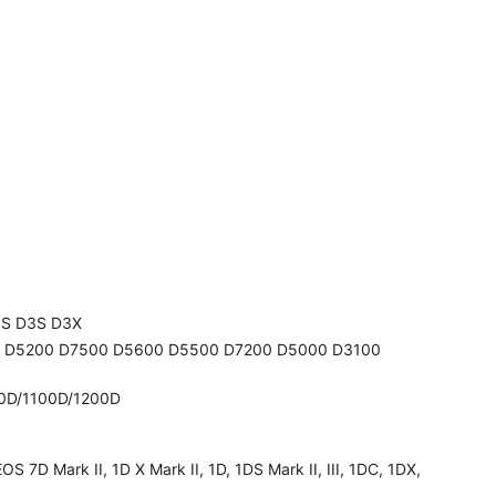
4S D3S D3X
00 D5200 D7500 D5600 D5500 D7200 D5000 D3100
0D/1100D/1200D
 7D Mark II, 1D X Mark II, 1D, 1DS Mark II, III, 1DC, 1DX,