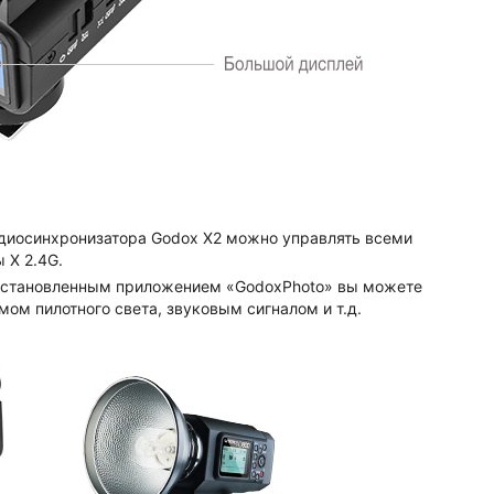
адиосинхронизатора Godox X2 можно управлять всеми
 X 2.4G.
с установленным приложением «GodoxPhoto» вы можете
м пилотного света, звуковым сигналом и т.д.