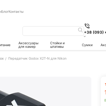
н
Блог
Контакты
+38 (093) 
Аксессуары
Стойки и
итание
Сумки
Ак
для камер
штативы
ox
Передатчик Godox X2T-N для Nikon
/