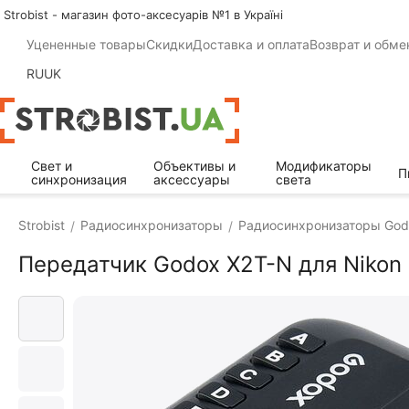
Strobist - магазин фото-аксесуарів №1 в Україні
Уцененные товары
Скидки
Доставка и оплата
Возврат и обме
RU
UK
Свет и
Объективы и
Модификаторы
П
синхронизация
аксессуары
света
Strobist
Радиосинхронизаторы
Радиосинхронизаторы God
/
/
Передатчик Godox X2T-N для Nikon