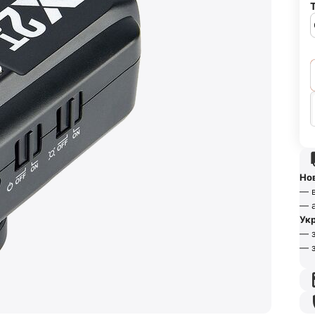
Но
— в
— а
Ук
— з
— з