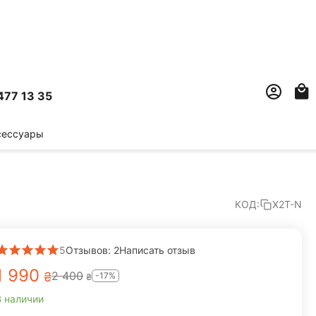
477 13 35
сессуары
КОД:
X2T-N
5
Отзывов: 2
Написать отзыв
1 990
2 400
₴
-17%
₴
В наличии