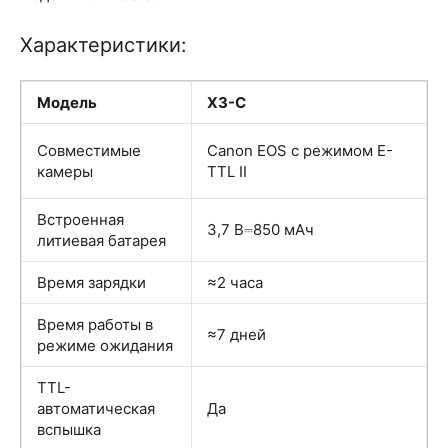
Характеристики:
Модель
X3-C
Совместимые
Canon EOS с режимом E-
камеры
TTL II
Встроенная
3,7 В⎓850 мАч
литиевая батарея
Время зарядки
≈2 часа
Время работы в
≈7 дней
режиме ожидания
TTL-
автоматическая
Да
вспышка