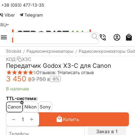
+38 (093) 477-13-35
Меню
Найти
Корзина
Аккаунт
Viber
Telegram
RU
Strobist
Радиосинхронизаторы
Радиосинхронизаторы God
/
/
КОД:
X3C
Передатчик Godox X3-C для Canon
Отзывов: 1
Написать отзыв
5
3 450
3 750
₴
-8%
₴
В наличии
TTL-система:
Canon
Nikon
Sony
+
−
Купить
Заказ в 1