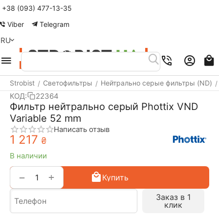
+38 (093) 477-13-35
Меню
Найти
Корзина
Аккаунт
Контакты
Viber
Telegram
RU
Strobist
Светофильтры
Нейтрально серые фильтры (ND)
/
/
/
КОД:
22364
Фильтр нейтрально серый Phottix VND
Variable 52 mm
Написать отзыв
1 217
₴
В наличии
+
−
Купить
Заказ в 1
клик