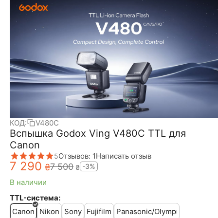
КОД:
V480C
Вспышка Godox Ving V480C TTL для
Canon
Отзывов: 1
Написать отзыв
5
7 290
7 500
₴
-3%
₴
В наличии
TTL-система:
Canon
Nikon
Sony
Fujifilm
Panasonic/Olympus