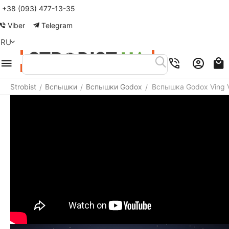
+38 (093) 477-13-35
Меню
Найти
Корзина
Аккаунт
Viber
Telegram
RU
Strobist
Вспышки
Вспышки Godox
Вспышка Godox Ving 
/
/
/