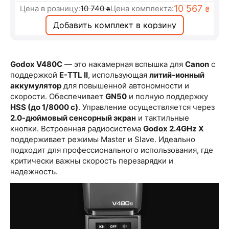
10 567
Цена в розницу:
10 740
Цена комплекта:
₴
₴
Добавить комплект в корзину
Godox V480C
— это накамерная вспышка для
Canon
с
поддержкой
E-TTL II
, использующая
литий-ионный
аккумулятор
для повышенной автономности и
скорости. Обеспечивает
GN50
и полную поддержку
HSS (до 1/8000 с)
. Управление осуществляется через
2.0-дюймовый сенсорный экран
и тактильные
кнопки. Встроенная радиосистема
Godox 2.4GHz X
поддерживает режимы Master и Slave. Идеально
подходит для профессионального использования, где
критически важны скорость перезарядки и
надежность.