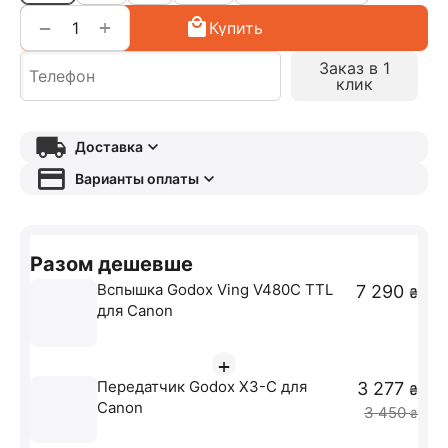
+
−
Купить
Заказ в 1
клик
Доставка
Варианты оплаты
Разом дешевше
Вспышка Godox Ving V480C TTL
7 290
₴
для Canon
+
Передатчик Godox X3-C для
3 277
₴
Canon
3 450
₴