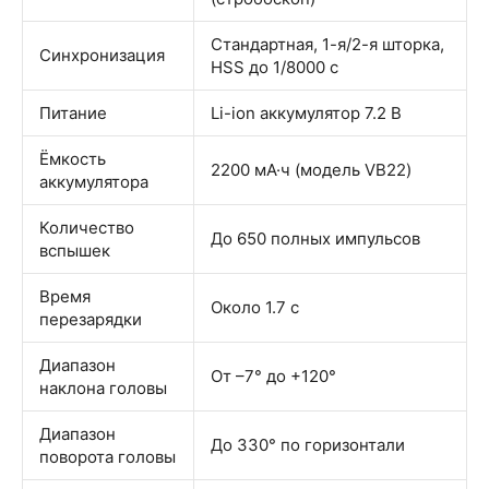
Стандартная, 1-я/2-я шторка,
Синхронизация
HSS до 1/8000 с
Питание
Li-ion аккумулятор 7.2 В
Ёмкость
2200 мА·ч (модель VB22)
аккумулятора
Количество
До 650 полных импульсов
вспышек
Время
Около 1.7 с
перезарядки
Диапазон
От –7° до +120°
наклона головы
Диапазон
До 330° по горизонтали
поворота головы