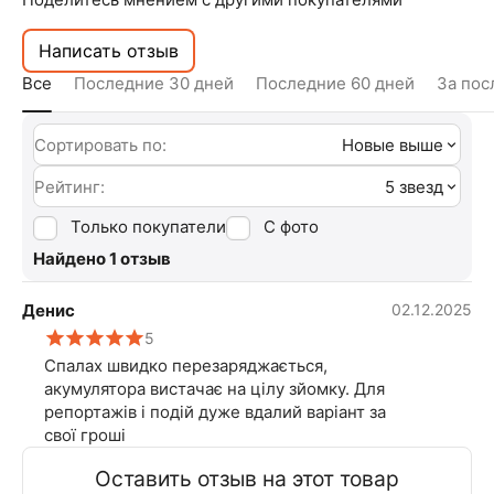
Написать отзыв
Все
Последние 30 дней
Последние 60 дней
За пос
Сортировать по:
Новые выше
Рейтинг:
5 звезд
Только покупатели
С фото
Найдено 1 отзыв
Денис
02.12.2025
5
Спалах швидко перезаряджається,
акумулятора вистачає на цілу зйомку. Для
репортажів і подій дуже вдалий варіант за
свої гроші
Оставить отзыв на этот товар