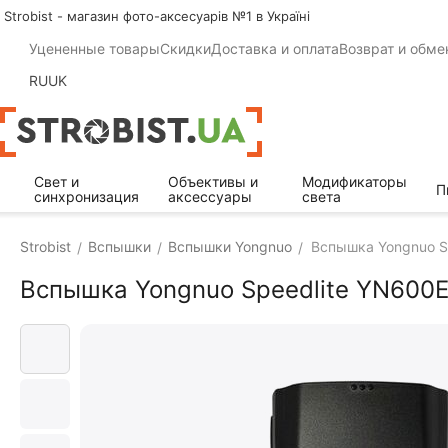
Strobist - магазин фото-аксесуарів №1 в Україні
Уцененные товары
Скидки
Доставка и оплата
Возврат и обме
RU
UK
Свет и
Объективы и
Модификаторы
П
синхронизация
аксессуары
света
Strobist
Вспышки
Вспышки Yongnuo
Вспышка Yongnuo Sp
/
/
/
Вспышка Yongnuo Speedlite YN600EX