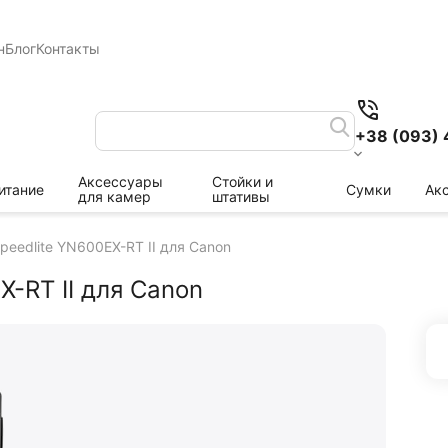
н
Блог
Контакты
+38 (093) 
Аксессуары
Стойки и
итание
Сумки
Ак
для камер
штативы
eedlite YN600EX-RT II для Canon
-RT II для Canon