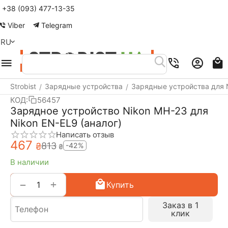
+38 (093) 477-13-35
Меню
Найти
Корзина
Аккаунт
Контакты
Viber
Telegram
RU
Strobist
Зарядные устройства
Зарядные устройства для 
/
/
КОД:
56457
Зарядное устройство Nikon MH-23 для
Nikon EN-EL9 (аналог)
Написать отзыв
‍467‍
‍813‍
₴
-42%
₴
В наличии
+
−
Купить
Заказ в 1
клик