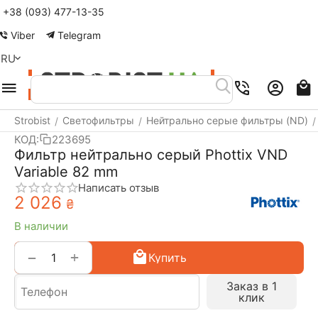
+38 (093) 477-13-35
Меню
Найти
Корзина
Аккаунт
Контакты
Viber
Telegram
RU
Strobist
Светофильтры
Нейтрально серые фильтры (ND)
/
/
/
КОД:
223695
Фильтр нейтрально серый Phottix VND
Variable 82 mm
Написать отзыв
2 026
₴
В наличии
+
−
Купить
Заказ в 1
клик