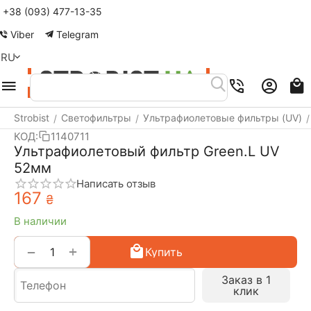
+38 (093) 477-13-35
Меню
Найти
Корзина
Аккаунт
Контакты
Viber
Telegram
RU
Strobist
Светофильтры
Ультрафиолетовые фильтры (UV)
/
/
/
КОД:
1140711
Ультрафиолетовый фильтр Green.L UV
52мм
Написать отзыв
‍167‍
₴
В наличии
+
−
Купить
Заказ в 1
клик