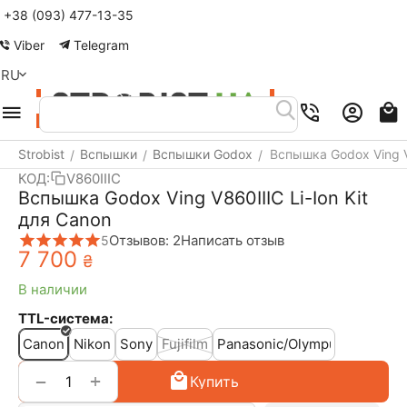
+38 (093) 477-13-35
Меню
Найти
Корзина
Аккаунт
Viber
Telegram
RU
Strobist
Вспышки
Вспышки Godox
Вспышка Godox Ving V8
/
/
/
КОД:
V860IIIC
Вспышка Godox Ving V860IIIC Li-Ion Kit
для Canon
Отзывов: 2
Написать отзыв
5
7 700
₴
В наличии
TTL-система:
Canon
Nikon
Sony
Fujifilm
Panasonic/Olympus
+
−
Купить