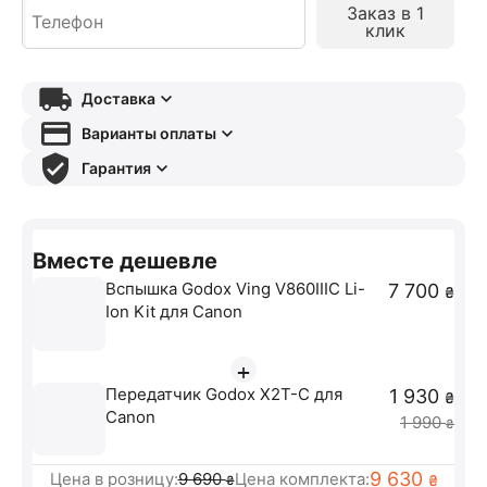
Заказ в 1
клик
Доставка
Варианты оплаты
Гарантия
Вместе дешевле
Вспышка Godox Ving V860IIIC Li-
7 700
₴
Ion Kit для Canon
+
Передатчик Godox X2T-C для
1 930
₴
Canon
1 990
₴
9 630
Цена в розницу:
9 690
Цена комплекта:
₴
₴