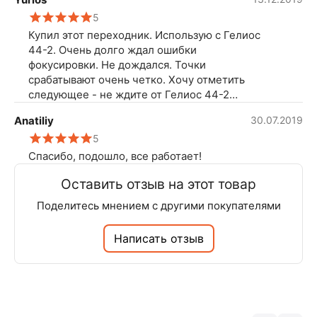
5
Купил этот переходник. Использую с Гелиос
44-2. Очень долго ждал ошибки
фокусировки. Не дождался. Точки
срабатывают очень четко. Хочу отметить
следующее - не ждите от Гелиос 44-2
впечатляющих художественных результатов
Anatiliy
30.07.2019
на кроп-матрице. Если надумали поставить
5
кольцо на полный кадр - учтите, некоторые
объективы могут цеплять зеркало на
Спасибо, подошло, все работает!
"бесконечности". Цеплят только ПОЛНЫЙ
Оставить отзыв на этот товар
КАДР (Mark I, II, III) ! С кроп-матрицей (550d,
600d, 1000d и т.п.) всё хорошо
Поделитесь мнением с другими покупателями
Написать отзыв