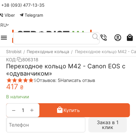
+38 (093) 477-13-35
Меню
Найти
Корзина
Аккаунт
Viber
Telegram
RU
Strobist
Переходные кольца
Переходное кольцо M42 - C
/
/
КОД:
806318
Переходное кольцо M42 - Canon EOS с
«одуванчиком»
Отзывов: 5
Написать отзыв
5
‍417‍
₴
В наличии
+
−
Купить
Заказ в 1
клик