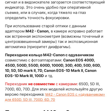
сигнал и в видоискателе загорается соответствующий
индикатор. Это очень удобно при оперативной
съемке, или в случаях, когда тяжело на глаз
определить точность фокусировки.
При использование старой оптики с данным
адаптером
М42 - Canon,
в камере исправно работает
как встренная экспонометрия (возможны точечный и
центровзвешенный замеры) так и экспозиционная
автоматика (приоритет диафрагмы).
Переходное кольцо M42-Canon с одуванчиком
совместимо с фотоаппаратами:
Canon EOS 400D,
450D, 500D, 550D, 600D, 1000D, 30D, 40D, 50D, 60D,
1D, 5D, 5D mark II, 7D, Canon EOS-1D Mark II, Canon
EOS-1D Mark III, 100D
и тд.
Переходник
не совместим
с камерами:
650D, 5D III,
700D, 6D, 70D. Для этих моделей используйте другую
версию переходника:
M42 - Canon EOS с «одуванчиком»
для 650D, 5D III, 700D, 6D, 70