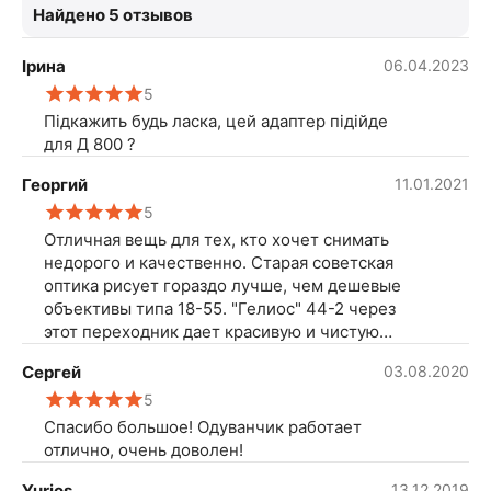
Найдено 5 отзывов
Ірина
06.04.2023
5
Підкажить будь ласка, цей адаптер підійде
для Д 800 ?
Георгий
11.01.2021
5
Отличная вещь для тех, кто хочет снимать
недорого и качественно. Старая советская
оптика рисует гораздо лучше, чем дешевые
объективы типа 18-55. "Гелиос" 44-2 через
этот переходник дает красивую и чистую
картинку без аберраций и ореолов.
Сергей
03.08.2020
Покупкой очень доволен
5
Спасибо большое! Одуванчик работает
отлично, очень доволен!
Yurios
13.12.2019