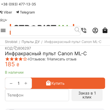
+38 (093) 477-13-35
Меню
Найти
Корзина
Аккаунт
Viber
Telegram
RU
Strobist
Пульты ДУ
Инфракрасный пульт Canon ML-C
/
/
КОД:
806297
Инфракрасный пульт Canon ML-C
Отзывов: 1
Написать отзыв
4
‍185‍
₴
В наличии
+
−
Купить
Заказ в 1
клик