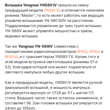
Вспышка Yongnuo YN560 IV
пришла на смену
предыдущей модели
, и отличается наличием
YN560 III
режима "Master", то есть может работать как ведущая,
управляя вспышками YN-560 III/IV на расстоянии.
Поддерживается управление до трех групп вспышек.
YN-560IV может управлять мощностью и зумом,
ведомых вспышек.
Так же
Yongnuo YN-560IV
совместима с
передатчиками радиосинхронизаторов
,
и
RF602
RF603
, и с трансмиттером YN560-TX. Кроме того в
RF603II
этой модели встроена светоловушка (режимы S1 и
S2), благодаря которой она может поджигаться от
светового импульса любых других вспышек.
Как и предыдущая модель, YN560 IV является ручной
(мануальной) вспышкой, и мощность импульса
регулируется вручную от 1/128 до 1/1 с шагом 1/3
стопа. Ведущее число также осталось неизменное, и
составляет 56. Зум головки вспышки регулируется от
24mm до 105mm.