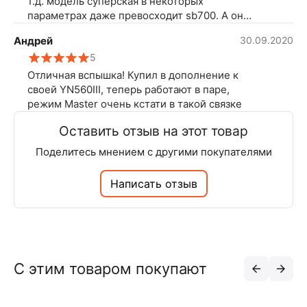
т.д. модель суперская в некоторых
параметрах даже превосходит sb700. А она
на порядок дешевле чем родные покупать.
Андрей
30.09.2020
Недостатков пока не обнаружил и надеюсь
5
не обнаружить :-)
Отличная вспышка! Купил в дополнение к
своей YN560III, теперь работают в паре,
режим Master очень кстати в такой связке
Оставить отзыв на этот товар
Поделитесь мнением с другими покупателями
Написать отзыв
С этим товаром покупают