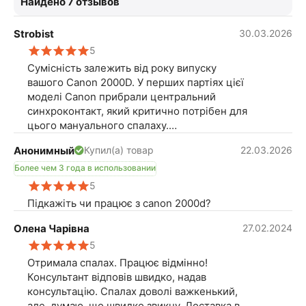
Найдено 7 отзывов
Strobist
30.03.2026
5
Сумісність залежить від року випуску
вашого Canon 2000D. У перших партіях цієї
моделі Canon прибрали центральний
синхроконтакт, який критично потрібен для
цього мануального спалаху.
Анонимный
22.03.2026
Купил(а) товар
Подивіться на роз'єм для спалаху на вашій
камері:
Более чем 3 года в использовании
5
Якщо по центру є круглий металевий
Підкажіть чи працює з canon 2000d?
контакт — YN-560 IV буде працювати.
Олена Чарівна
27.02.2024
Якщо по центру суцільний чорний пластик
5
— на самій камері спалах не спрацює. Його
Отримала спалах. Працює відмінно!
можна буде використовувати лише
Консультант відповів швидко, надав
віддалено, підпалюючи від вбудованого
консультацію. Спалах доволі важкенький,
спалаху (в режимі світлопастки S1/S2).
але, думаю, що швидко звикну. Доставка в