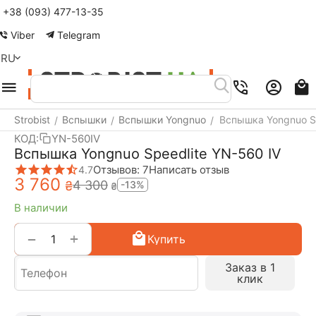
+38 (093) 477-13-35
Меню
Найти
Корзина
Аккаунт
Viber
Telegram
RU
Strobist
Вспышки
Вспышки Yongnuo
Вспышка Yongnuo Sp
/
/
/
КОД:
YN-560IV
Вспышка Yongnuo Speedlite YN-560 IV
Отзывов: 7
Написать отзыв
4.7
3 760
4 300
₴
-13%
₴
В наличии
+
−
Купить
Заказ в 1
клик