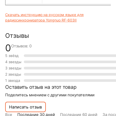
Скачать инструкцию на русском языке для
радиосинхронизатора Yongnuo RF-603II
Отзывы
0
Отзывов: 0
5 звёзд
4 звезды
3 звезды
2 звезды
1 звезда
Оставить отзыв на этот товар
Поделитесь мнением с другими покупателями
Написать отзыв
Все
Последние 30 дней
Последние 60 дней
За пос