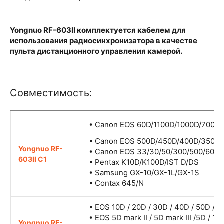
Yongnuo RF-603II комплектуется кабелем для
использования радиосинхронизатора в качестве
пульта дистанционного управления камерой.
Совместимость:
• Canon EOS 60D/1100D/1000D/700D
• Canon EOS 500D/450D/400D/350D
Yongnuo RF-
• Canon EOS 33/30/50/300/500/60D
603II C1
• Pentax K10D/K100D/IST D/DS
• Samsung GX-10/GX-1L/GX-1S
• Contax 645/N
• EOS 10D / 20D / 30D / 40D / 50D / 7
• EOS 5D mark II / 5D mark III /5D / 1D
Yongnuo RF-