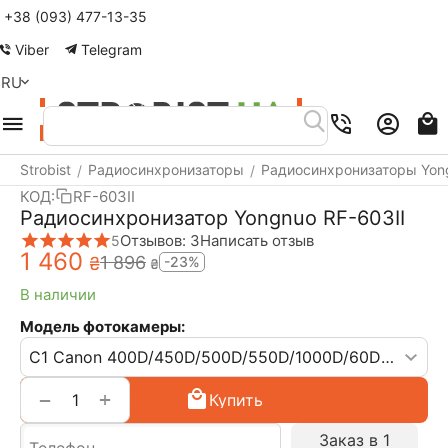
+38 (093) 477-13-35
Меню
Найти
Корзина
Аккаунт
Viber
Telegram
RU
Strobist
Радиосинхронизаторы
Радиосинхронизаторы Yon
/
/
КОД:
RF-603II
Радиосинхронизатор Yongnuo RF-603II
Отзывов: 3
Написать отзыв
5
1 460
1 896
₴
-23%
₴
В наличии
Модель фотокамеры:
+
−
Купить
Заказ в 1