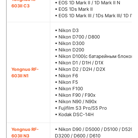
• EOS 1D Mark II / 1D Mark II N
603II C3
• EOS 1Ds Mark II
• EOS 1D Mark III / 1Ds Mark III/ 1D IV
• Nikon D3
• Nikon D700 / D800
• Nikon D300
• Nikon D200
• Nikon D100(с батарейным блоком 
• Nikon D1 / D1H / D1X
• Nikon D2 / D2H / D2X
Yongnuo RF-
• Nikon F6
603II N1
• Nikon F5
• Nikon F100
• Nikon F90 / F90x
• Nikon N90 / N90x
• Fujifilm S3 Pro/S5 Pro
• Kodak DSC-14H
• Nikon D90 / D5000 / D5100 / D5200 
Yongnuo RF-
D3200 / D600 / D610
603II N3